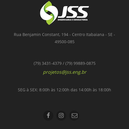
Rua Benjamin Constant, 194 - Centro Itabaiana - SE -
49500-085
(79) 3431-4379 / (79) 99889-0875
projetos@jss.eng.br
SEG à SEX: 8:00h às 12:00h das 14:00h às 18:00h