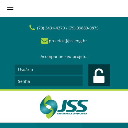
Toggle
navigation
(79) 3431-4379 / (79) 99889-0875
projetos@jss.eng.br
Acompanhe seu projeto: