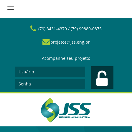
Toggle
navigation
(79) 3431-4379 / (79) 99889-0875
projetos@jss.eng.br
Acompanhe seu projeto: