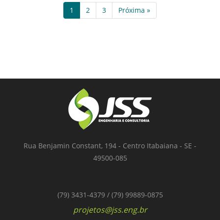
1
2
3
Próxima »
Rua Benjamin Constant, 194 - Centro Itabaiana - SE -
49500-085
(79) 3431-4379 / (79) 99889-0875
projetos@jss.eng.br